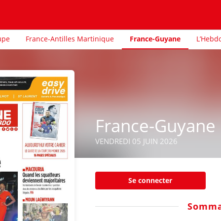
upe
France-Antilles Martinique
France-Guyane
L’Hebd
France-Guyane
VENDREDI 05 JUIN 2026
Se connecter
Somma