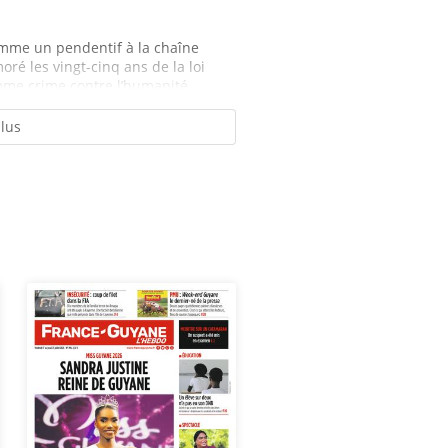
omme un pendentif à la chaîne
é les vingt-cinq ans de la loi
me crime contre l’humanité....
plus