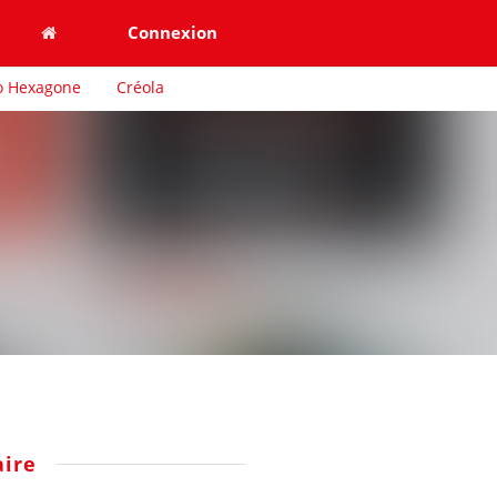
Connexion
o Hexagone
Créola
ire