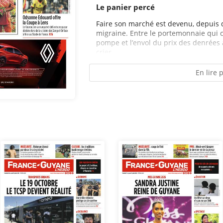
Le panier percé
Faire son marché est devenu, depuis 
migraine. Entre le portemonnaie qui c
pompe et l’envol du prix des denrées 
crier...
En lire 