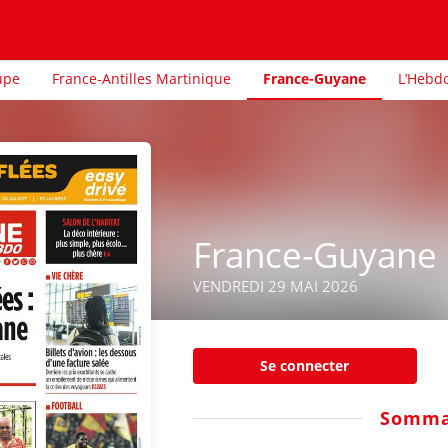
upe
France-Antilles Martinique
France-Guyane
L’Hebd
France-Guyane
VENDREDI 29 MAI 2026
Se connecter
Somma