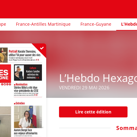
upe
France-Antilles Martinique
France-Guyane
L’Hebd
L’Hebdo Hexag
VENDREDI 29 MAI 2026
Lire cette édition
Somma