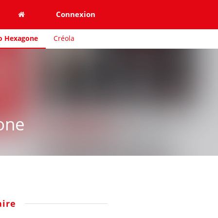
Connexion
o Hexagone
Créola
one
ire